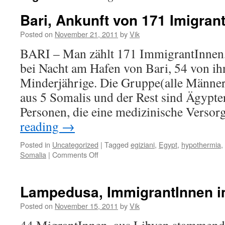
Bari, Ankunft von 171 Imigran
Posted on
November 21, 2011
by
Vik
BARI – Man zählt 171 ImmigrantInnen
bei Nacht am Hafen von Bari, 54 von ih
Minderjährige. Die Gruppe(alle Männer
aus 5 Somalis und der Rest sind Ägypte
Personen, die eine medizinische Vers
reading
→
Posted in
Uncategorized
|
Tagged
egiziani
,
Egypt
,
hypothermia
,
Somalia
|
Comments Off
on
Bari,
Ankunft
von
Lampedusa, ImmigrantInnen i
171
ImigrantInnen
Posted on
November 15, 2011
by
Vik