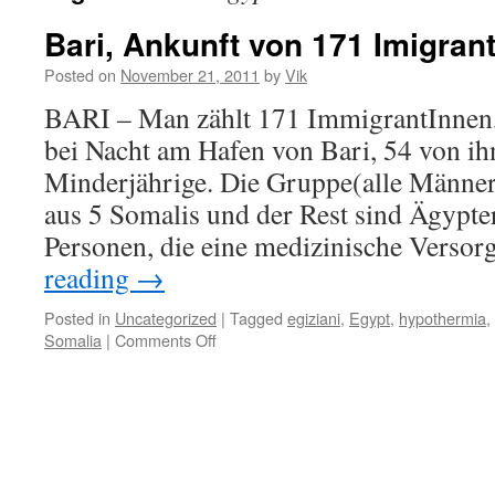
Bari, Ankunft von 171 Imigran
Posted on
November 21, 2011
by
Vik
BARI – Man zählt 171 ImmigrantInnen
bei Nacht am Hafen von Bari, 54 von ih
Minderjährige. Die Gruppe(alle Männer
aus 5 Somalis und der Rest sind Ägypte
Personen, die eine medizinische Vers
reading
→
Posted in
Uncategorized
|
Tagged
egiziani
,
Egypt
,
hypothermia
,
Somalia
|
Comments Off
on
Bari,
Ankunft
von
171
ImigrantInnen